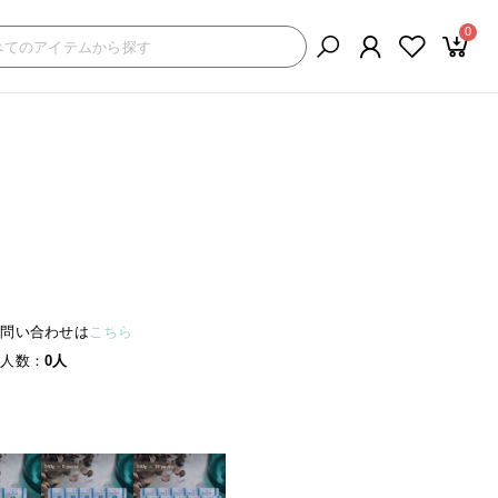
0
る問い合わせは
こちら
録人数
0人