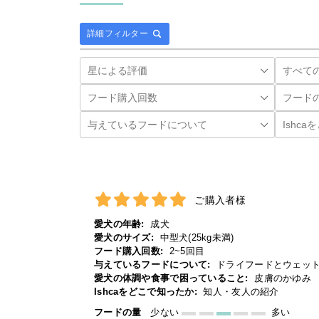
詳細フィルター
ご購入者様
愛犬の年齢:
成犬
愛犬のサイズ:
中型犬(25kg未満)
フード購入回数:
2~5回目
与えているフードについて:
ドライフードとウェッ
愛犬の体調や食事で困っていること:
皮膚のかゆみ
Ishcaをどこで知ったか:
知人・友人の紹介
フードの量
少ない
多い