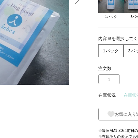
1パック
3パ
内容量を選択してく
1パック
3パ
注文数
在庫状況
在庫状
お気に入り
※毎日AM1:30に前
※在庫ありの表示でも