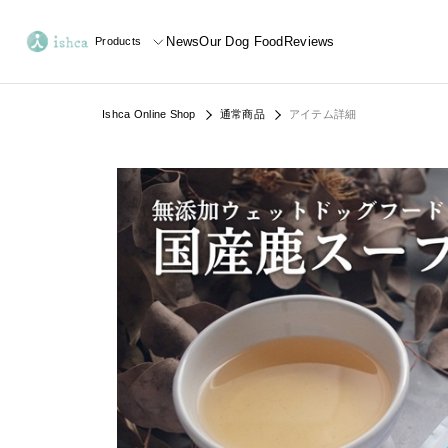
News
Our Dog Food
Reviews
Products
Ishca Online Shop
通常商品
アイテム詳細