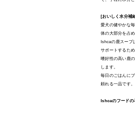
[おいしく水分補
愛犬の健やかな
体の大部分を占
Ishcaの鹿ス
サポートするた
嗜好性の高い鹿
します。
毎日のごはんに
頼れる一品です
Ishcaのフード