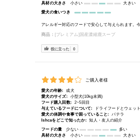
具材の大きさ
小さい
大きい
愛犬の食いつき
アレルギー対応のフードで安心して与えられます。
商品：
[プレミアム]国産濃縮鹿スープ
役に立った
0
ご購入者様
愛犬の年齢:
成犬
愛犬のサイズ:
小型犬(10kg未満)
フード購入回数:
2~5回目
与えているフードについて:
ドライフードとウェッ
愛犬の体調や食事で困っていること:
パテラ
Ishcaをどこで知ったか:
知人・友人の紹介
フードの量
少ない
多い
具材の大きさ
小さい
大きい