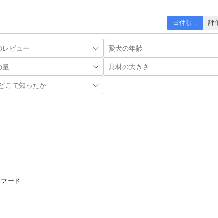
日付順 ↓
評
トフード