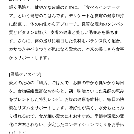
輝く毛艶と、健やかな皮膚のために。「食べるインナーケ
ア」という発想のごはんです。デリケートな皮膚の健康維持
に配慮し、体の内側からアプローチ。良質な鹿肉のタンパク
質とビタミンB群が、皮膚の健康と美しい毛並みを保ちま
す。さらに、体の巡りに着目した食材をバランス良く配合。
カサつきやベタつきが気になる愛犬の、本来の美しさを食事
からサポートします。
[
胃腸ケアタイプ
]
愛犬のための「腸活」ごはんで、お腹の中から健やかな毎日
を。食物繊維豊富なおからと、麹・味噌といった発酵の恵み
をブレンドした特別レシピ。お腹の健康を維持し、毎日の快
調なリズムをサポートします。嗜好性が高く、水分もたっぷ
り摂れるので、食が細い愛犬にもおすすめ。季節や環境の変
化に左右されない、安定したコンディションづくりをお手伝
いします。