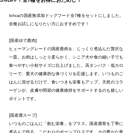
5%OFF！全7種をお得におためし！
Ishcaの国産無添加ドッグフード全7種をセットにしました。
全種お試しになりたい方におすすめです！
[
国産ゆで鹿肉
]
ヒューマングレードの国産鹿肉を、じっくり煮込んだ贅沢な
一皿。お肉はしっとり柔らかく、シニア犬や食の細い子でも
食べやすい小粒サイズに仕上げました。高タンパク・低カロ
リーで、愛犬の健康的な体づくりを応援します。いつものご
はんに混ぜるだけで、食いつきも栄養もアップ。天然のコラ
ーゲンが、皮膚や関節の健康維持をサポートするのも嬉しい
ポイントです。
[
国産鹿スープ
]
いつものごはんに「飲む栄養」をプラス。国産鹿骨を丁寧に
煮込んで作る、こだわりのボーンブロスです。その豊かな香