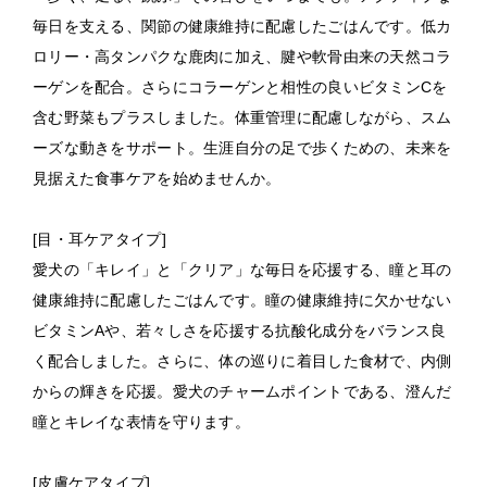
毎日を支える、関節の健康維持に配慮したごはんです。低カ
ロリー・高タンパクな鹿肉に加え、腱や軟骨由来の天然コラ
ーゲンを配合。さらにコラーゲンと相性の良いビタミンCを
含む野菜もプラスしました。体重管理に配慮しながら、スム
ーズな動きをサポート。生涯自分の足で歩くための、未来を
見据えた食事ケアを始めませんか。
[
目・耳ケアタイプ
]
愛犬の「キレイ」と「クリア」な毎日を応援する、瞳と耳の
健康維持に配慮したごはんです。瞳の健康維持に欠かせない
ビタミンAや、若々しさを応援する抗酸化成分をバランス良
く配合しました。さらに、体の巡りに着目した食材で、内側
からの輝きを応援。愛犬のチャームポイントである、澄んだ
瞳とキレイな表情を守ります。
[
皮膚ケアタイプ
]