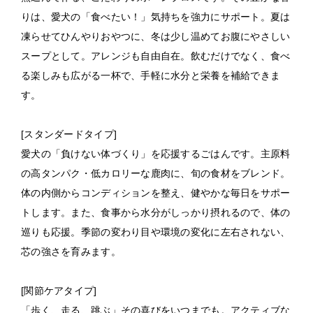
りは、愛犬の「食べたい！」気持ちを強力にサポート。夏は
凍らせてひんやりおやつに、冬は少し温めてお腹にやさしい
スープとして。アレンジも自由自在。飲むだけでなく、食べ
る楽しみも広がる一杯で、手軽に水分と栄養を補給できま
す。
[
スタンダードタイプ
]
愛犬の「負けない体づくり」を応援するごはんです。主原料
の高タンパク・低カロリーな鹿肉に、旬の食材をブレンド。
体の内側からコンディションを整え、健やかな毎日をサポー
トします。また、食事から水分がしっかり摂れるので、体の
巡りも応援。季節の変わり目や環境の変化に左右されない、
芯の強さを育みます。
[
関節ケアタイプ
]
「歩く、走る、跳ぶ」その喜びをいつまでも。アクティブな